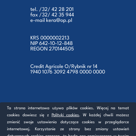
tel. /32/ 42 28 201
fax /32/ 42 35 944
e-mail kera@op.pl
KRS 0000002213
NIP 642-10-12-848
REGON 270144505
Credit Agricole O/Rybnik nr 14
1940 1076 3092 4798 0000 0000
Ta strona internetowa używa plików cookies. Więcej na temat
cookies dowiesz się z
Polityki cookies
. W każdej chwili możesz
zmienić swoje ustawienia dotyczące cookies w przeglądarce
internetowej. Korzystanie ze strony bez zmiany ustawień