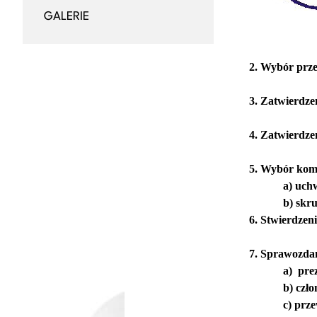
GALERIE
2. Wybór prze
3. Zatwierdze
4. Zatwierdze
5. Wybór komi
a) uch
b) skru
6. Stwierdze
7. Sprawozdani
a)
pre
b) cz
c) prz