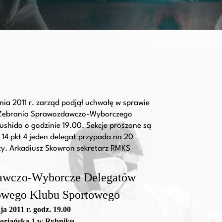
nia 2011 r. zarząd podjął uchwałę w sprawie
go Zebrania Sprawozdawczo-Wyborczego
shido o godzinie 19.00. Sekcje proszone są
 14 pkt 4 jeden delegat przypada na 20
żący. Arkadiusz Skowron sekretarz RMKS
awczo-Wyborcze Delegatów
owego Klubu Sportowego
a 2011 r. godz. 19.00
loriańska 1 w Rybniku