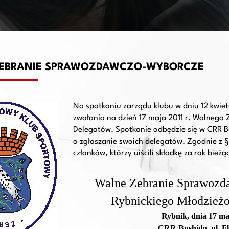
EBRANIE SPRAWOZDAWCZO-WYBORCZE
Na spotkaniu zarządu klubu w dniu 12 kwiet
zwołania na dzień 17 maja 2011 r. Walne
Delegatów. Spotkanie odbędzie się w CRR Bu
o zgłaszanie swoich delegatów. Zgodnie z §
członków, którzy uiścili składkę za rok bie
Walne Zebranie Sprawozd
Rybnickiego Młodzież
Rybnik, dnia 17 maj
CRR Bushido, ul. F