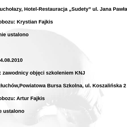
uchołazy, Hotel-Restauracja „Sudety” ul. Jana Pawła 
obozu: Krystian Fajkis
nie ustalono
14.08.2010
: zawodnicy objęci szkoleniem KNJ
złuchów,Powiatowa Bursa Szkolna, ul. Koszalińska 2
obozu: Artur Fajkis
e ustalono