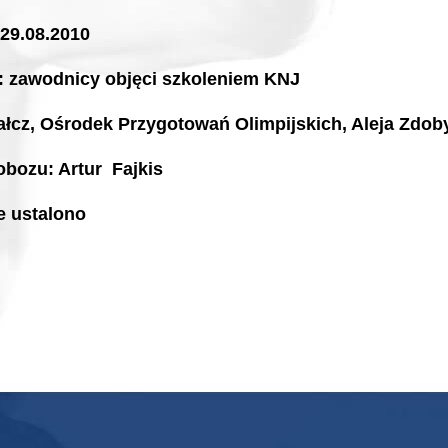
-29.08.2010
: zawodnicy objęci szkoleniem KNJ
ałcz, Ośrodek Przygotowań Olimpijskich, Aleja Zd
obozu: Artur Fajkis
e ustalono