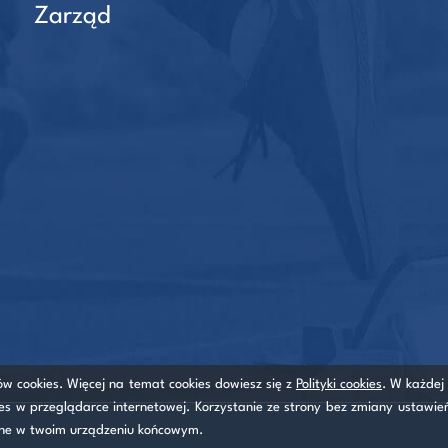
Zarząd
ów cookies. Więcej na temat cookies dowiesz się z
Polityki cookies
. W każdej
es w przeglądarce internetowej. Korzystanie ze strony bez zmiany ustawie
one w twoim urządzeniu końcowym.