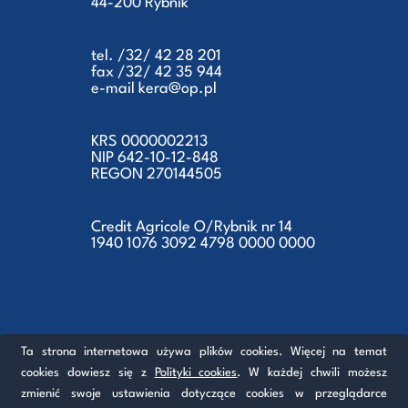
44-200 Rybnik
tel. /32/ 42 28 201
fax /32/ 42 35 944
e-mail kera@op.pl
KRS 0000002213
NIP 642-10-12-848
REGON 270144505
Credit Agricole O/Rybnik nr 14
1940 1076 3092 4798 0000 0000
Ta strona internetowa używa plików cookies. Więcej na temat
cookies dowiesz się z
Polityki cookies
. W każdej chwili możesz
zmienić swoje ustawienia dotyczące cookies w przeglądarce