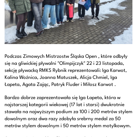
Podczas Zimowych Mistrzostw Śląska Open , które odbyły
się na gliwickiej pływalni "Olimpijczyk" 22 i 23 listopada,
sekcję pływacką RMKS Rybnik reprezentowali: Iga Karwot,
Kalina Woźnica, Joanna Matuszek, Alicja Chmiel, Iga
Łapeta, Agata Zając, Patryk Fluder i Miłosz Karwot .
Bardzo dobrze zaprezentowała się Iga Łapeta, która w
najstarszej kategorii wiekowej (17 lat i starsi) dwukrotnie
stawała na najwyższym podium za 100 i 200 metrów stylem
dowolnym oraz dwa razy zdobyła srebrny medal za 50
metrów stylem dowolnym i 50 metrów stylem motylkowym.