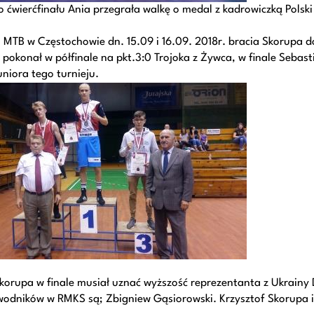
o ćwierćfinału Ania przegrała walkę o medal z kadrowiczką Polski
MTB w Częstochowie dn. 15.09 i 16.09. 2018r. bracia Skorupa dot
pokonał w półfinale na pkt.3:0 Trojoka z Żywca, w finale Sebast
uniora tego turnieju.
korupa w finale musiał uznać wyższość reprezentanta z Ukrainy
wodników w RMKS są; Zbigniew Gąsiorowski. Krzysztof Skorupa i