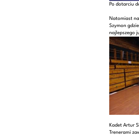
Po dotarciu d
Natomiast na 
Szymon gdzie 
najlepszego j
Kadet Artur S
Trenerami za