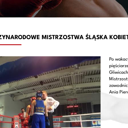
ĘDZYNARODOWE MISTRZOSTWA ŚLĄSKA KOBIE
Po wakacy
pięściarz
Gliwicac
Mistrzost
zawodnicz
Ania Pie