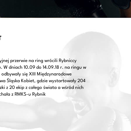
T
jnej przerwie na ring wrócili Rybniccy
e. W dniach 10.09 do 14.09.18 r. na ringu w
h odbywały się XIII Międzynarodowe
wa Śląska Kobiet, gdzie wystartowały 204
ki z 20 ekip z całego świata a wśród nich
rchała z RMKS-u Rybnik