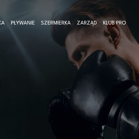
KA
PŁYWANIE
SZERMIERKA
ZARZĄD
KLUB PRO