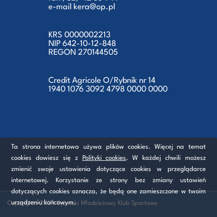
e-mail kera@op.pl
KRS 0000002213
NIP 642-10-12-848
REGON 270144505
Credit Agricole O/Rybnik nr 14
1940 1076 3092 4798 0000 0000
Ta strona internetowa używa plików cookies. Więcej na temat
cookies dowiesz się z
Polityki cookies
. W każdej chwili możesz
zmienić swoje ustawienia dotyczące cookies w przeglądarce
internetowej. Korzystanie ze strony bez zmiany ustawień
dotyczących cookies oznacza, że będą one zamieszczone w twoim
urządzeniu końcowym.
Copyrights 2024 Rybnicki Młodzieżowy Klub Sportowy